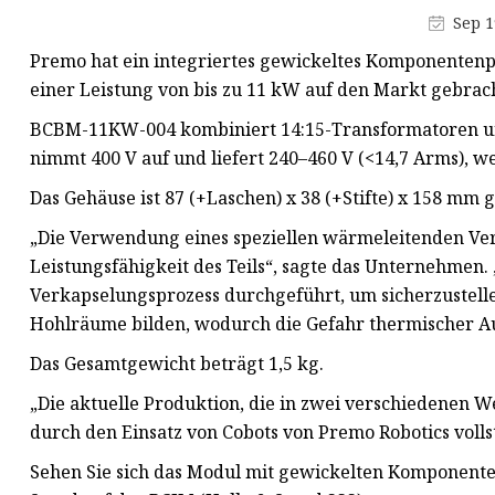
Ni-Zn-Ferritkern
Sep 1
Flyback-Transformator
Premo hat ein integriertes gewickeltes Komponentenp
Hochfrequenztransformator
einer Leistung von bis zu 11 kW auf den Markt gebrac
Schalttransformator
BCBM-11KW-004 kombiniert 14:15-Transformatoren und
nimmt 400 V auf und liefert 240–460 V (<14,7 Arms), 
Gekapselter Transformator
Das Gehäuse ist 87 (+Laschen) x 38 (+Stifte) x 158 mm 
Elektronischer Transformator
„Die Verwendung eines speziellen wärmeleitenden Ve
Legierungspulverkern
Leistungsfähigkeit des Teils“, sagte das Unternehmen
Verkapselungsprozess durchgeführt, um sicherzustellen
Hohlräume bilden, wodurch die Gefahr thermischer Aus
Das Gesamtgewicht beträgt 1,5 kg.
„Die aktuelle Produktion, die in zwei verschiedenen W
durch den Einsatz von Cobots von Premo Robotics volls
Sehen Sie sich das Modul mit gewickelten Komponenten