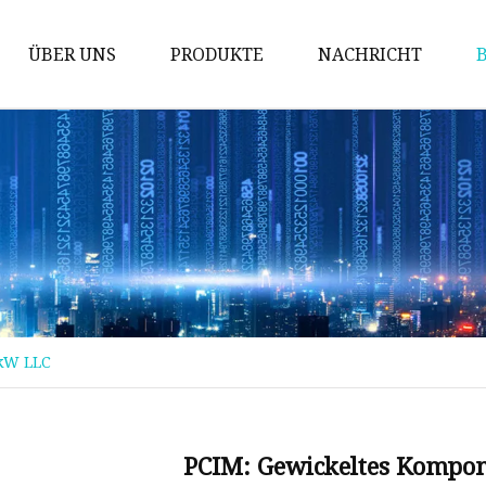
ÜBER UNS
PRODUKTE
NACHRICHT
Magnetischer Kern
Spulen
Induktor
Gleichtaktdrossel
Stromwandler
DIP-Spule
kW LLC
SMD-Spule
MPP-Kern
Mn-Zn-Ferritkern
PCIM: Gewickeltes Kompo