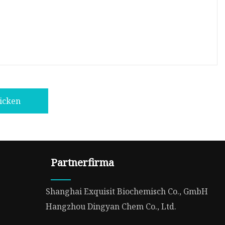
icken
Partnerfirma
Shanghai Exquisit Biochemisch Co., GmbH
Hangzhou Dingyan Chem Co., Ltd.