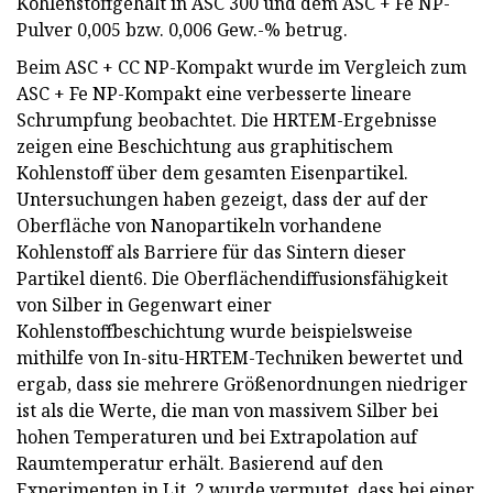
Kohlenstoffgehalt in ASC 300 und dem ASC + Fe NP-
Pulver 0,005 bzw. 0,006 Gew.-% betrug.
Beim ASC + CC NP-Kompakt wurde im Vergleich zum
ASC + Fe NP-Kompakt eine verbesserte lineare
Schrumpfung beobachtet. Die HRTEM-Ergebnisse
zeigen eine Beschichtung aus graphitischem
Kohlenstoff über dem gesamten Eisenpartikel.
Untersuchungen haben gezeigt, dass der auf der
Oberfläche von Nanopartikeln vorhandene
Kohlenstoff als Barriere für das Sintern dieser
Partikel dient6. Die Oberflächendiffusionsfähigkeit
von Silber in Gegenwart einer
Kohlenstoffbeschichtung wurde beispielsweise
mithilfe von In-situ-HRTEM-Techniken bewertet und
ergab, dass sie mehrere Größenordnungen niedriger
ist als die Werte, die man von massivem Silber bei
hohen Temperaturen und bei Extrapolation auf
Raumtemperatur erhält. Basierend auf den
Experimenten in Lit. 2 wurde vermutet, dass bei einer