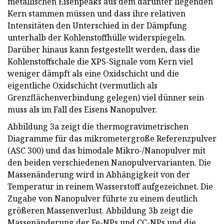
metallischen Eisenpeaks aus dem darunter liegenden
Kern stammen müssen und dass ihre relativen
Intensitäten den Unterschied in der Dämpfung
unterhalb der Kohlenstoffhülle widerspiegeln.
Darüber hinaus kann festgestellt werden, dass die
Kohlenstoffschale die XPS-Signale vom Kern viel
weniger dämpft als eine Oxidschicht und die
eigentliche Oxidschicht (vermutlich als
Grenzflächenverbindung gelegen) viel dünner sein
muss als im Fall des Eisens Nanopulver.
Abbildung 3a zeigt die thermogravimetrischen
Diagramme für das mikrometergroße Referenzpulver
(ASC 300) und das bimodale Mikro-/Nanopulver mit
den beiden verschiedenen Nanopulvervarianten. Die
Massenänderung wird in Abhängigkeit von der
Temperatur in reinem Wasserstoff aufgezeichnet. Die
Zugabe von Nanopulver führte zu einem deutlich
größeren Massenverlust. Abbildung 3b zeigt die
Massenänderung der Fe-NPs und CC-NPs und die