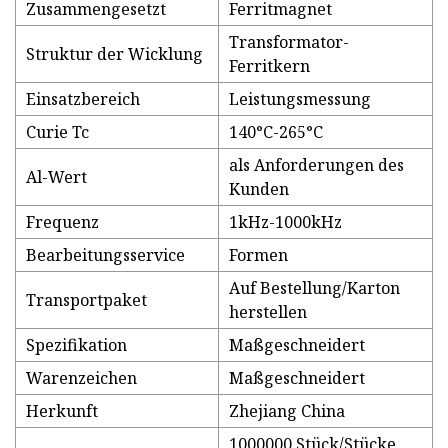
Zusammengesetzt
Ferritmagnet
Transformator-
Struktur der Wicklung
Ferritkern
Einsatzbereich
Leistungsmessung
Curie Tc
140°C-265°C
als Anforderungen des
Al-Wert
Kunden
Frequenz
1kHz-1000kHz
Bearbeitungsservice
Formen
Auf Bestellung/Karton
Transportpaket
herstellen
Spezifikation
Maßgeschneidert
Warenzeichen
Maßgeschneidert
Herkunft
Zhejiang China
1000000 Stück/Stücke