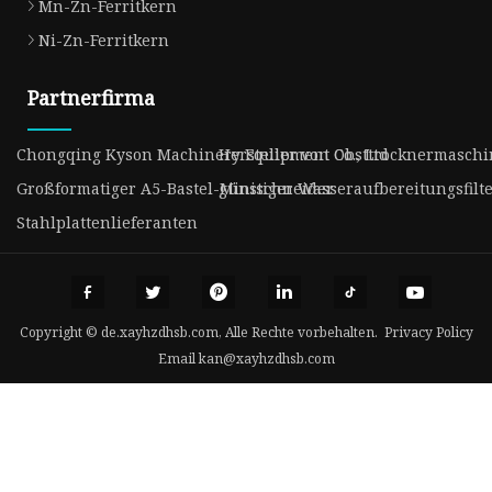
Mn-Zn-Ferritkern
Ni-Zn-Ferritkern
Partnerfirma
Chongqing Kyson Machinery Equipment Co., Ltd
Hersteller von Obsttrocknermasch
Großformatiger A5-Bastel-Minischneider
günstiger Wasseraufbereitungsfilt
Stahlplattenlieferanten
Copyright © de.xayhzdhsb.com, Alle Rechte vorbehalten.
Privacy Policy
Email
kan@xayhzdhsb.com