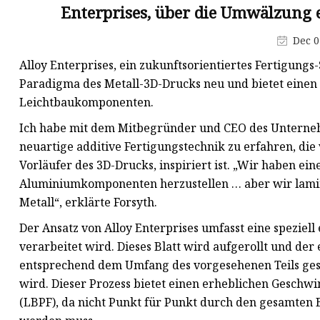
Ni-Zn-Ferritkern
Enterprises, über die Umwälzung e
Flyback-Transformator
Dec 0
Hochfrequenztransformator
Alloy Enterprises, ein zukunftsorientiertes Fertigungs-
Schalttransformator
Paradigma des Metall-3D-Drucks neu und bietet einen 
Leichtbaukomponenten.
Gekapselter Transformator
Ich habe mit dem Mitbegründer und CEO des Unterneh
Elektronischer Transformator
neuartige additive Fertigungstechnik zu erfahren, die
Legierungspulverkern
Vorläufer des 3D-Drucks, inspiriert ist. „Wir haben e
Aluminiumkomponenten herzustellen … aber wir lamini
Metall“, erklärte Forsyth.
Der Ansatz von Alloy Enterprises umfasst eine speziel
verarbeitet wird. Dieses Blatt wird aufgerollt und de
entsprechend dem Umfang des vorgesehenen Teils ges
wird. Dieser Prozess bietet einen erheblichen Geschw
(LBPF), da nicht Punkt für Punkt durch den gesamten 