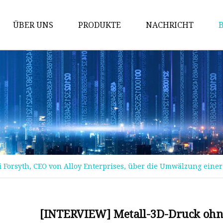
ÜBER UNS
PRODUKTE
NACHRICHT
Magnetischer Kern
Spulen
Induktor
Gleichtaktdrossel
Stromwandler
DIP-Spule
 Forsyth, CEO von Alloy Enterprises, über die Umwälzung einer
SMD-Spule
MPP-Kern
Mn-Zn-Ferritkern
[INTERVIEW] Metall-3D-Druck ohne