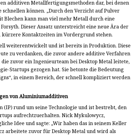
eren additiven Metallfertigungsmethoden dar, bei denen
he schnellen können. „Durch den Verzicht auf Pulver
it Blechen kann man viel mehr Metall durch eine
Forsyth. Dieser Ansatz unterstreicht eine neue Ära der
d kürzere Kontaktzeiten im Vordergrund stehen.
ll weiterentwickelt und ist bereits in Produktion. Diese
ute zu verdanken, die zuvor andere additive Verfahren
 die zuvor ein Ingenieurteam bei Desktop Metal leitete,
ogie-Startups gezogen hat. Sie betonte die Bedeutung
igns“, in einem Bereich, der schnell kompliziert werden
ungen von Aluminiumadditiven
m (IP) rund um seine Technologie und ist bestrebt, den
tartups aufrechtzuerhalten. Nick Mykulowycz,
liche Idee und sagte: „Wir haben das in seinem Keller
 arbeitete zuvor für Desktop Metal und wird als