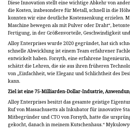
Diese Innovation stellt eine wichtige Abkehr von and
die Kosten, insbesondere für Metall, schnell in die Hö
konnten wir eine deutliche Kostensenkung erzielen. M
Maschine bewegen als mit Pulver oder Draht“, betonte 
Fertigung, in der Größenvorteile, Geschwindigkeit un
Alloy Enterprises wurde 2020 gegründet, hat sich schne
schnelle Abwicklung ist einem Team erfahrener Fachle
entwickelt haben. Forsyth, eine erfahrene Ingenieurin,
schätzt die Lehren, die sie aus ihren früheren Technol
von „Einfachheit, wie Eleganz und Schlichtheit des Des
kann.
Ziel ist eine 75-Milliarden-Dollar-Industrie, Anwend
Alloy Enterprises besitzt das gesamte geistige Eigentu
Ruf von Massachusetts als Inkubator für innovative S
Mitbegründer und CTO von Forsyth, hatte die ursprüng
gekocht, danach in meinem Kutschenhaus.“ Mykulowycz