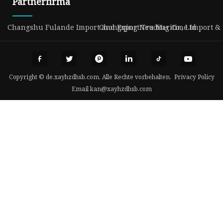
Partnerfirma
Changshu Fulande Import and Export Trading Co., Ltd
Chongqing Neu Maritime Import & E
Copyright © de.xayhzdhsb.com, Alle Rechte vorbehalten.
Privacy Policy
Email
kan@xayhzdhsb.com