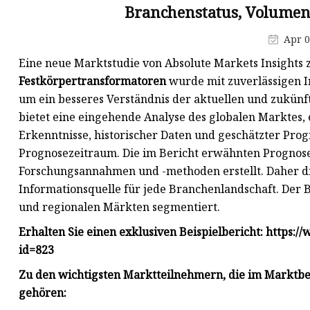
Ni-Zn-Ferritkern
Branchenstatus, Volumen
Flyback-Transformator
Apr 0
Hochfrequenztransformator
Eine neue Marktstudie von Absolute Markets Insight
Schalttransformator
Festkörpertransformatoren
wurde mit zuverlässigen I
um ein besseres Verständnis der aktuellen und zukünf
Gekapselter Transformator
bietet eine eingehende Analyse des globalen Marktes, e
Elektronischer Transformator
Erkenntnisse, historischer Daten und geschätzter Pr
Legierungspulverkern
Prognosezeitraum. Die im Bericht erwähnten Progno
Forschungsannahmen und -methoden erstellt. Daher die
Informationsquelle für jede Branchenlandschaft. Der
und regionalen Märkten segmentiert.
Erhalten Sie einen exklusiven Beispielbericht: https
id=823
Zu den wichtigsten Marktteilnehmern, die im Marktber
gehören: