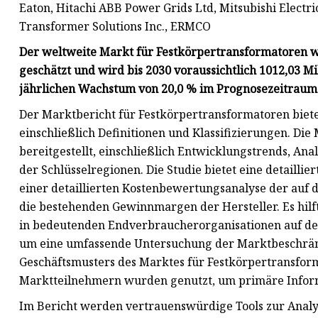
Eaton, Hitachi ABB Power Grids Ltd, Mitsubishi Electri
Transformer Solutions Inc., ERMCO
Der weltweite Markt für Festkörpertransformatoren wu
geschätzt und wird bis 2030 voraussichtlich 1012,03 M
jährlichen Wachstum von 20,0 % im Prognosezeitraum 
Der Marktbericht für Festkörpertransformatoren biet
einschließlich Definitionen und Klassifizierungen. Die
bereitgestellt, einschließlich Entwicklungstrends, A
der Schlüsselregionen. Die Studie bietet eine detaill
einer detaillierten Kostenbewertungsanalyse der auf
die bestehenden Gewinnmargen der Hersteller. Es hilft
in bedeutenden Endverbraucherorganisationen auf der 
um eine umfassende Untersuchung der Marktbeschrän
Geschäftsmusters des Marktes für Festkörpertransfor
Marktteilnehmern wurden genutzt, um primäre Inform
Im Bericht werden vertrauenswürdige Tools zur Analys