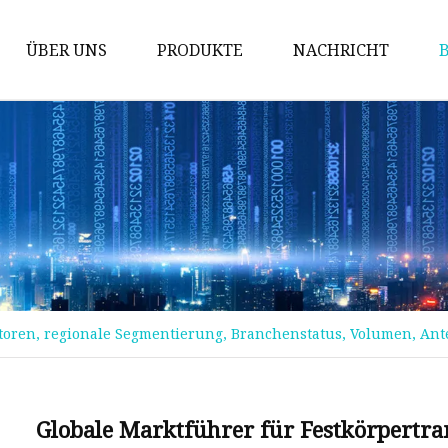
ÜBER UNS
PRODUKTE
NACHRICHT
Magnetischer Kern
Spulen
Induktor
Gleichtaktdrossel
Stromwandler
DIP-Spule
toren, regionale Segmentierung, Branchenstatus, Volumen, Ant
SMD-Spule
MPP-Kern
Mn-Zn-Ferritkern
Globale Marktführer für Festkörpertr