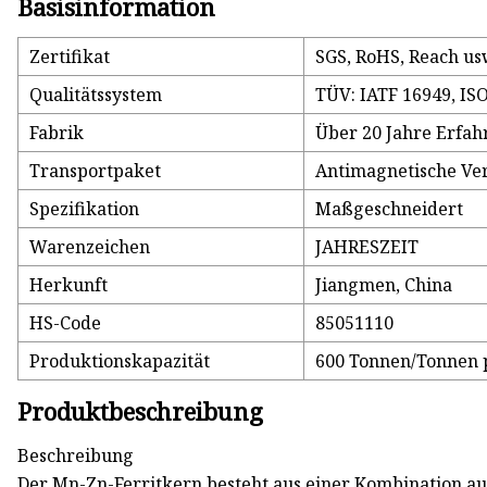
Basisinformation
Zertifikat
SGS, RoHS, Reach u
Qualitätssystem
TÜV: IATF 16949, IS
Fabrik
Über 20 Jahre Erfa
Transportpaket
Antimagnetische Ve
Spezifikation
Maßgeschneidert
Warenzeichen
JAHRESZEIT
Herkunft
Jiangmen, China
HS-Code
85051110
Produktionskapazität
600 Tonnen/Tonnen 
Produktbeschreibung
Beschreibung
Der Mn-Zn-Ferritkern besteht aus einer Kombination au