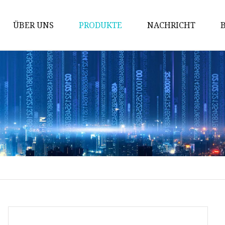
ÜBER UNS
PRODUKTE
NACHRICHT
Magnetischer Kern
Spulen
Induktor
Gleichtaktdrossel
Stromwandler
DIP-Spule
SMD-Spule
MPP-Kern
Mn-Zn-Ferritkern