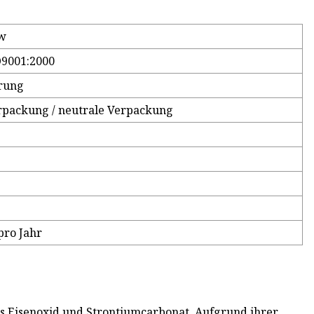
sw
O9001:2000
hrung
rpackung / neutrale Verpackung
pro Jahr
s Eisenoxid und Strontiumcarbonat. Aufgrund ihrer