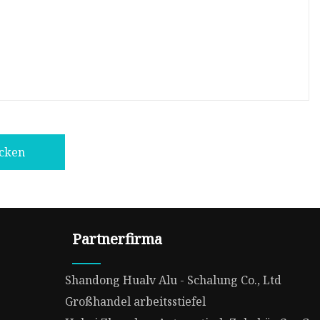
icken
Partnerfirma
Shandong Hualv Alu - Schalung Co., Ltd
Großhandel arbeitsstiefel