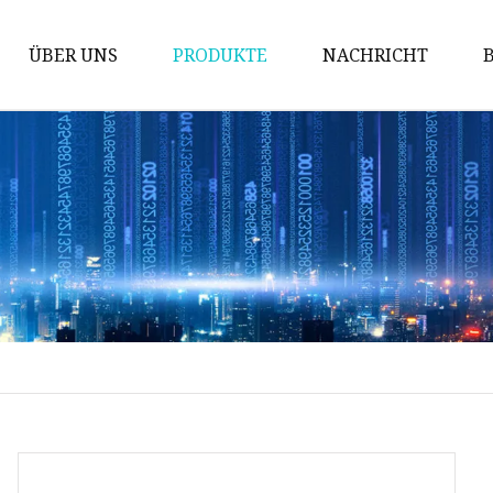
ÜBER UNS
PRODUKTE
NACHRICHT
Magnetischer Kern
Spulen
Induktor
Gleichtaktdrossel
Stromwandler
DIP-Spule
SMD-Spule
MPP-Kern
Mn-Zn-Ferritkern