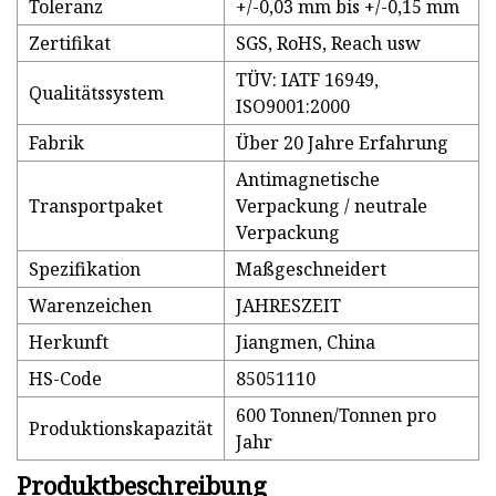
Toleranz
+/-0,03 mm bis +/-0,15 mm
Zertifikat
SGS, RoHS, Reach usw
TÜV: IATF 16949,
Qualitätssystem
ISO9001:2000
Fabrik
Über 20 Jahre Erfahrung
Antimagnetische
Transportpaket
Verpackung / neutrale
Verpackung
Spezifikation
Maßgeschneidert
Warenzeichen
JAHRESZEIT
Herkunft
Jiangmen, China
HS-Code
85051110
600 Tonnen/Tonnen pro
Produktionskapazität
Jahr
Produktbeschreibung