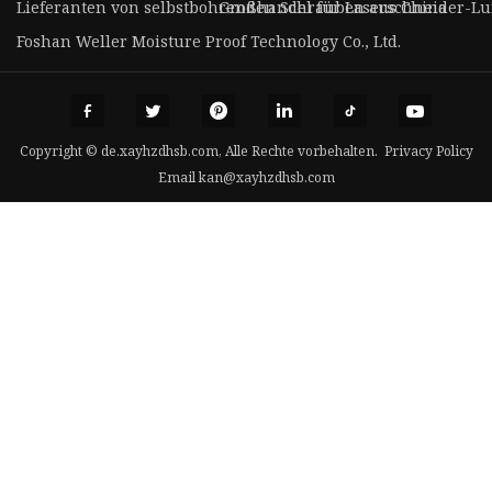
Lieferanten von selbstbohrenden Schrauben aus China
Großhandel für Laserschneider-Lu
Foshan Weller Moisture Proof Technology Co., Ltd.
Copyright © de.xayhzdhsb.com, Alle Rechte vorbehalten.
Privacy Policy
Email
kan@xayhzdhsb.com