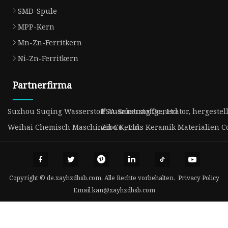
SMD-Spule
MPP-Kern
Mn-Zn-Ferritkern
Ni-Zn-Ferritkern
Partnerfirma
Suzhou Suqing Wasserstoff Ausrüstung Co., Ltd
PSA-Sauerstoffgenerator, hergestell
Weihai Chemisch Maschinen Co., Ltd.
Zibo Kevins Keramik Materialien Co
Copyright © de.xayhzdhsb.com, Alle Rechte vorbehalten.
Privacy Policy
Email
kan@xayhzdhsb.com