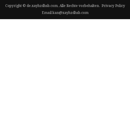
Copyright © de.xayhzdhsb.com, Alle Rechte vorbehalten.
Privacy Policy
Email
kan@xayhzdhsb.com